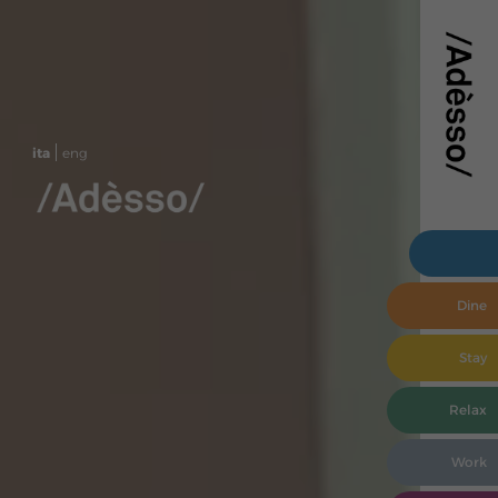
ita
eng
Hotel
Dine
Stay
Relax
Work