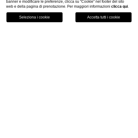
banner e modificare le preferenze, clicca su “Cookie” nel footer del sito
modifica/cancella
web e della pagina di prenotazione. Per maggiori informazioni
clicca qui
.
prenota
prenotazione
Hotel
Adèsso Hotel è il nuovo punto di riferimento
dell’hospitality smart, cosy & business a Roma:
un city hotel 4 stelle dalla
personalità unica
.
Con le sue 83
camere
su 7 piani accoglie gli
ospiti mettendo a disposizione uno staff pronto
a soddisfare ogni richiesta, li coccola con la
creatività e i sapori dell’ampia offerta di
proposte
Cocktail Cucina Bollicina
, per le
esigenze
Meetings & Events
dispone di