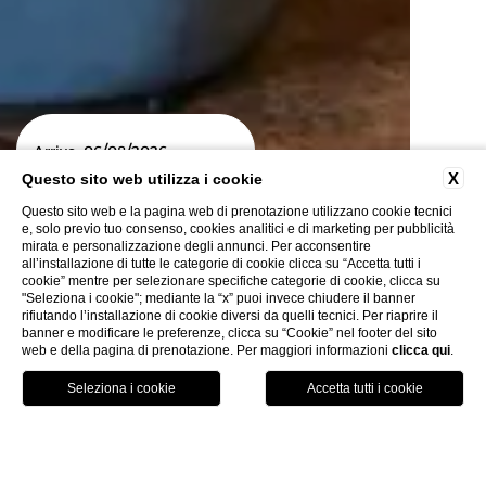
/
/
Arrivo:
06
08
2026
X
Questo sito web utilizza i cookie
Questo sito web e la pagina web di prenotazione utilizzano cookie tecnici
e, solo previo tuo consenso, cookies analitici e di marketing per pubblicità
/
/
Partenza:
07
08
2026
mirata e personalizzazione degli annunci. Per acconsentire
all’installazione di tutte le categorie di cookie clicca su “Accetta tutti i
cookie” mentre per selezionare specifiche categorie di cookie, clicca su
"Seleziona i cookie"; mediante la “x” puoi invece chiudere il banner
rifiutando l’installazione di cookie diversi da quelli tecnici. Per riaprire il
banner e modificare le preferenze, clicca su “Cookie” nel footer del sito
modifica/cancella
web e della pagina di prenotazione. Per maggiori informazioni
clicca qui
.
prenota
prenotazione