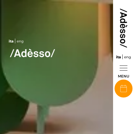
ita
eng
ita
eng
MENU