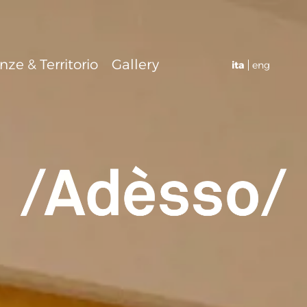
nze & Territorio
Gallery
ita
eng
MENU
ita
eng