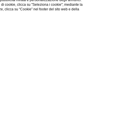
 pubblicità mirata e personalizzazione degli annunci.
e di cookie, clicca su "Seleziona i cookie"; mediante la
ze, clicca su “Cookie” nel footer del sito web e della
YogaWave
eting & Eventi
YogaWave
Dove: Adèsso Hotel – Sala
Penthouse*, Via Guido