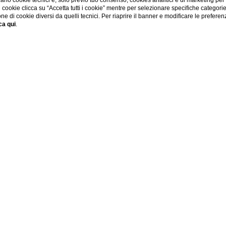
ano cookie tecnici e, solo previo tuo consenso, cookies analitici e di marketing per
di cookie clicca su “Accetta tutti i cookie” mentre per selezionare specifiche categori
one di cookie diversi da quelli tecnici. Per riaprire il banner e modificare le preferen
ca qui
.
Home
Me
a di
sere