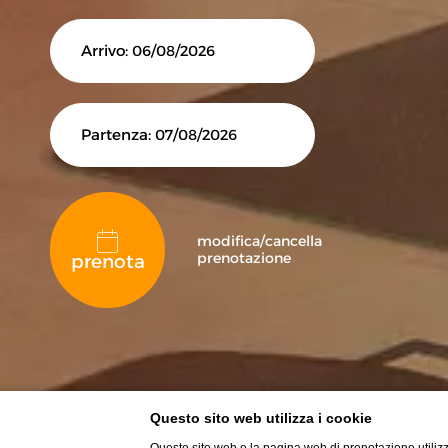
Arrivo:
/
/
06
08
2026
Partenza:
/
/
07
08
2026
modifica/cancella
prenotazione
prenota
Questo sito web utilizza i cookie