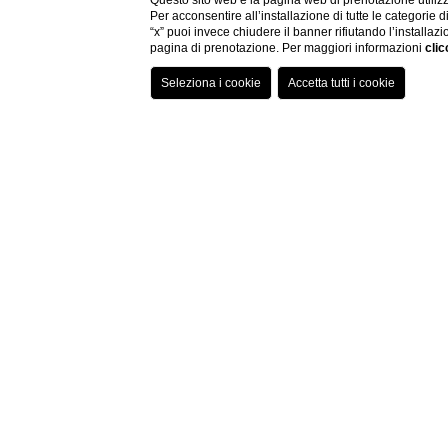
Questo sito web e la pagina web di prenotazione utilizz
Per acconsentire all’installazione di tutte le categorie 
“x” puoi invece chiudere il banner rifiutando l’installazi
pagina di prenotazione. Per maggiori informazioni
clic
U
n’Ond
benes