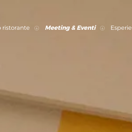
o ristorante
Meeting & Eventi
Esperie